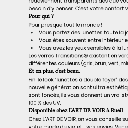
redeviennent transparents dès que vous
besoin d’y penser. C’est votre confort v
Pour qui ?
Pour presque tout le monde !
Vous portez des lunettes toute la jo
Vous êtes souvent entre intérieur e
Vous avez les yeux sensibles à la lu
Les verres Transitions® existent en ver
différentes couleurs (gris, brun, vert, mi
Et en plus, c’est beau.
Fini le look “lunettes à double foyer” d
nouvelle génération sont ultra esthétiqu
sont foncés, ils vous donnent un vrai s
100 % des UV.
Disponible chez L’ART DE VOIR à Rueil
Chez 
L’ART DE VOIR
, on vous conseille s
votre mode de vie, et… vos envies. Venez