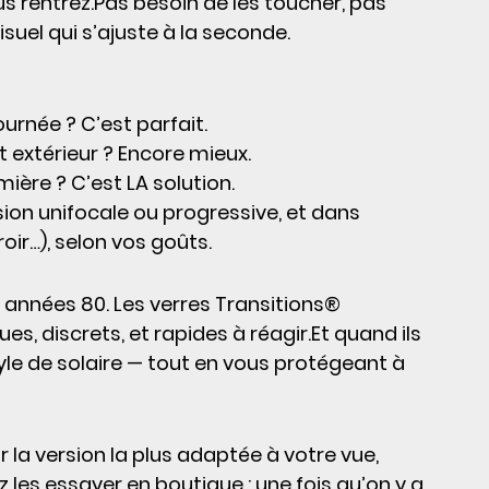
 rentrez.Pas besoin de les toucher, pas 
isuel qui s’ajuste à la seconde.
urnée ? C’est parfait.
t extérieur ? Encore mieux.
mière ? C’est LA solution.
sion unifocale ou progressive, et dans 
roir…), selon vos goûts.
es années 80. Les verres Transitions® 
es, discrets, et rapides à 
réagir.Et
 quand ils 
tyle de solaire — tout en vous protégeant à 
ur la version la plus adaptée à votre vue, 
 les essayer en boutique : une fois qu’on y a 